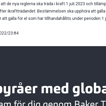
att de nya reglerna ska träda i kraft 1 juli 2023 och tillä
fter ikraftträdandet. Bestämmelsen ska upphöra att gälla 
 att gälla för el som har tillhandahållits under perioden 1 
022/23:84
byråer med globa
eam för dig genom Baker T