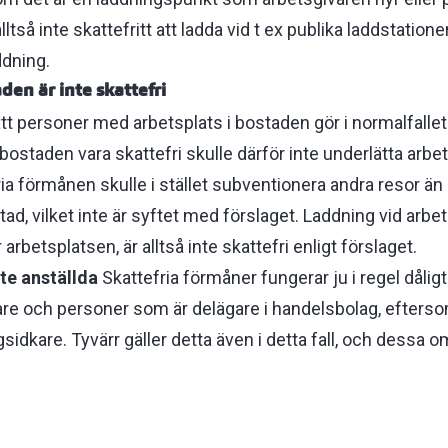
alltså inte skattefritt att ladda vid t ex publika laddstatio
addning.
en är inte skattefri
t personer med arbetsplats i bostaden gör i normalfallet 
d bostaden vara skattefri skulle därför inte underlätta arb
ia förmånen skulle i stället subventionera andra resor än
ad, vilket inte är syftet med förslaget. Laddning vid arbe
arbetsplatsen, är alltså inte skattefri enligt förslaget.
nte anställda
Skattefria förmåner fungerar ju i regel dåligt
are och personer som är delägare i handelsbolag, efterso
sidkare. Tyvärr gäller detta även i detta fall, och dessa om