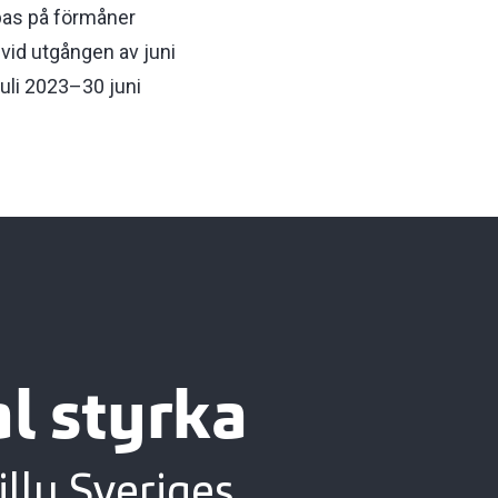
mpas på förmåner
vid utgången av juni
juli 2023–30 juni
l styrka
illy Sveriges