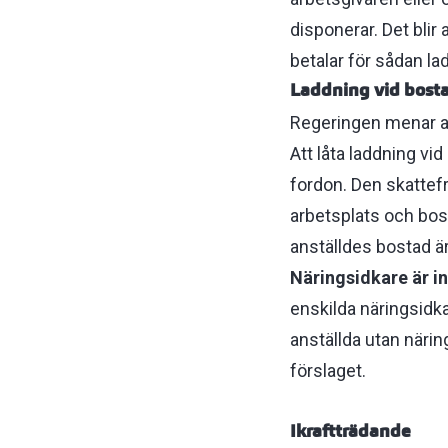
disponerar. Det blir 
betalar för sådan l
Laddning vid bostad
Regeringen menar at
Att låta laddning vi
fordon. Den skattefr
arbetsplats och bost
anställdes bostad är 
Näringsidkare är i
enskilda näringsidk
anställda utan näring
förslaget.
Ikraftträdande