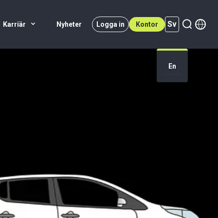
Sv
Karriär
Nyheter
Logga in
Kontor
Sv (active)
En