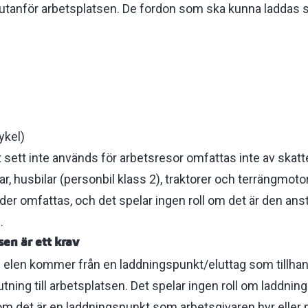
utanför arbetsplatsen. De fordon som ska kunna laddas sk
ykel)
ett inte används för arbetsresor omfattas inte av skatte
lar, husbilar (personbil klass 2), traktorer och terrängmot
ider omfattas, och det spelar ingen roll om det är den anst
l.
en är ett krav
om elen kommer från en laddningspunkt/eluttag som tillhan
utning till arbetsplatsen. Det spelar ingen roll om laddni
om det är en laddningspunkt som arbetsgivaren hyr eller 