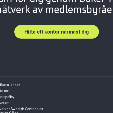
nätverk av medlemsbyråer
Hitta ett kontor närmast dig
bara länkar
ta oss
tetspolicy
verket
verket Swedish Companies