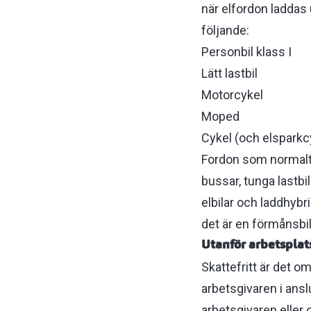
när elfordon laddas 
följande:
Personbil klass I
Lätt lastbil
Motorcykel
Moped
Cykel (och elsparkc
Fordon som normalt s
bussar, tunga lastbi
elbilar och laddhybr
det är en förmånsbi
Utanför arbetsplats
Skattefritt är det 
arbetsgivaren i ansl
arbetsgivaren eller 