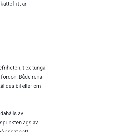
attefritt är
friheten, t ex tunga
orfordon. Både rena
älldes bil eller om
dahålls av
ngspunkten ägs av
på annat sätt