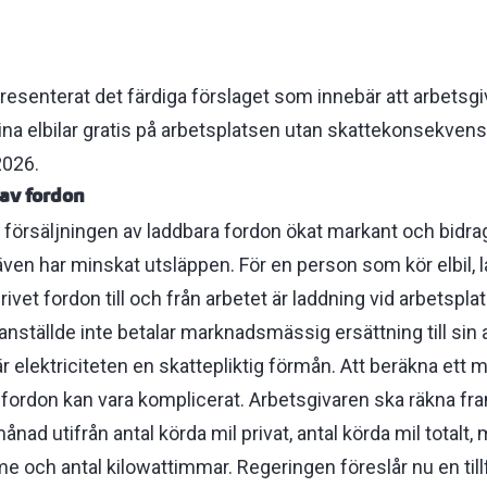
resenterat det färdiga förslaget som innebär att arbetsgi
sina elbilar gratis på arbetsplatsen utan skattekonsekven
 2026.
 av fordon
försäljningen av laddbara fordon ökat markant och bidragi
et även har minskat utsläppen. För en person som kör elbil,
rivet fordon till och från arbetet är laddning vid arbetspla
ställde inte betalar marknadsmässig ersättning till sin 
r elektriciteten en skattepliktig förmån. Att beräkna ett
a fordon kan vara komplicerat. Arbetsgivaren ska räkna f
ånad utifrån antal körda mil privat, antal körda mil totalt
e och antal kilowattimmar. Regeringen föreslår nu en tillf