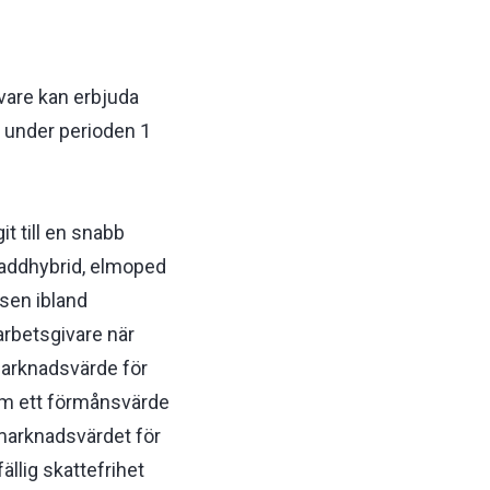
vare kan erbjuda
s under perioden 1
t till en snabb
 laddhybrid, elmoped
tsen ibland
arbetsgivare när
 marknadsvärde för
ram ett förmånsvärde
, marknadsvärdet för
ällig skattefrihet