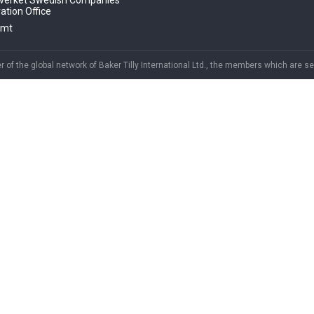
verket Swedish Companies
ation Office
amt
r of the global network of Baker Tilly International Ltd., the members which are s