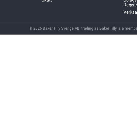
Skatt
Bolags
Registr
Verks
© 2026 Baker Tilly Sverige AB, trading as Baker Tilly is a membe