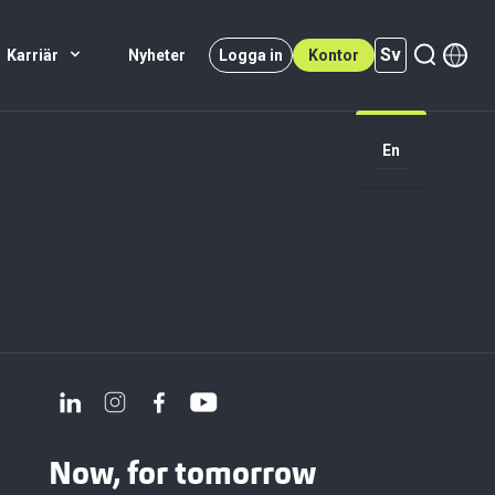
Sv
Karriär
Nyheter
Logga in
Kontor
Sv (active)
En
Now, for tomorrow