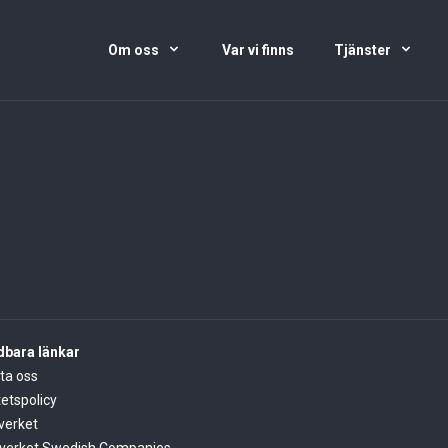
Om oss
Var vi finns
Tjänster
bara länkar
ta oss
tetspolicy
verket