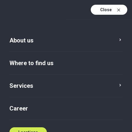
Close
En
Sv
About us
En (active)
Where to find us
Services
Career
Insights default